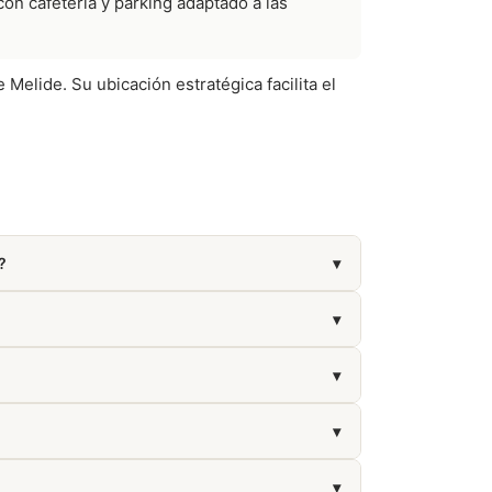
con cafetería y parking adaptado a las
Melide. Su ubicación estratégica facilita el
?
▾
dad de todos los visitantes.
▾
▾
▾
▾