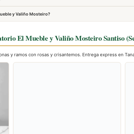
ueble y Valiño Mosteiro?
ién aparece en la sección Cómo llegar de esta misma página.
natorio El Mueble y Valiño Mosteiro Santiso (S
ronas y ramos con rosas y crisantemos. Entrega express en Tana