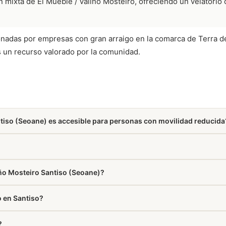
 mixta de El Mueble / Valiño Mosteiro, ofreciendo un velatorio 
ionadas por empresas con gran arraigo en la comarca de Terra de 
s un recurso valorado por la comunidad.
ntiso (Seoane) es accesible para personas con movilidad reducida
 accesos adaptados, rampas y ascensores para garantizar la comodi
a.
iño Mosteiro Santiso (Seoane)?
.
o en Santiso?
so que elaboran y entregan tu pedido directamente en el tanatorio.
?