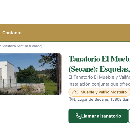
Contacto
ño Mosteiro Santiso (Seoane)
Tanatorio El Muebl
(Seoane): Esquelas,
El Tanatorio El Mueble y Vali
instalación conjunta que ofrece
El Mueble y Valiño Mosteiro
N, Lugar de Seoane, 15808 San
Llamar al tanatorio