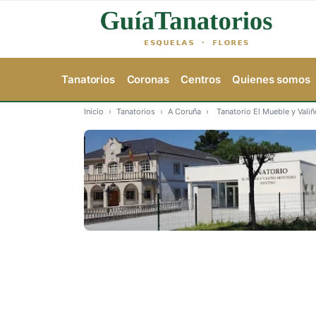
Tanatorios
Coronas
Centros
Quienes somos
Inicio
›
Tanatorios
›
A Coruña
›
Tanatorio El Mueble y Vali