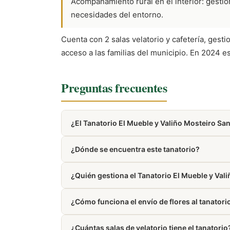
Acompañamiento rural en el interior: gestión
necesidades del entorno.
Cuenta con 2 salas velatorio y cafetería, gest
acceso a las familias del municipio. En 2024 e
Preguntas frecuentes
¿El Tanatorio El Mueble y Valiño Mosteiro Sa
La mayoría de tanatorios modernos cuentan con
¿Dónde se encuentra este tanatorio?
Se encuentra en Santiso, provincia de A-Corun
¿Quién gestiona el Tanatorio El Mueble y Val
Está gestionado por El Mueble y Valiño Mosteiro
¿Cómo funciona el envío de flores al tanatori
Trabajamos con floristerías de la zona de Santi
¿Cuántas salas de velatorio tiene el tanatorio