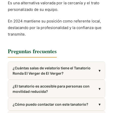
Es una alternativa valorada por la cercanía y el trato
personalizado de su equipo.
En 2024 mantiene su posición como referente local,
destacando por la profesionalidad y la confianza que
transmite.
Preguntas frecuentes
¿Cuántas salas de velatorio tiene el Tanatorio
▾
Ronda El Verger de El Verger?
Dispone de 2 salas de velatorio.
¿El tanatorio es accesible para personas con
▾
movilidad reducida?
La mayoría de tanatorios modernos cuentan con
¿Cómo puedo contactar con este tanatorio?
▾
accesos adaptados, rampas y ascensores para
garantizar la comodidad de todos los visitantes.