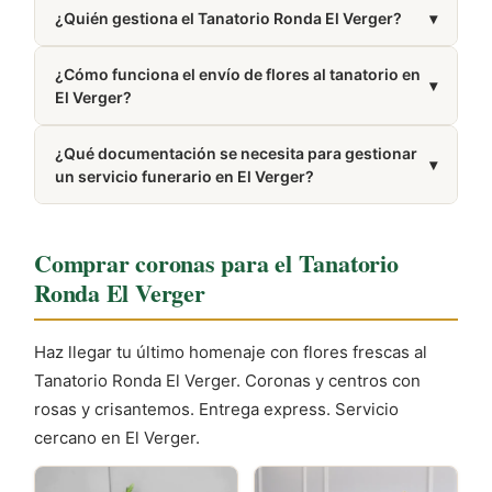
Puedes llamar al 965 75 10 10. El número también
¿Quién gestiona el Tanatorio Ronda El Verger?
▾
aparece en la sección Cómo llegar de esta misma
página.
Está gestionado por Funeraria Ronda.
¿Cómo funciona el envío de flores al tanatorio en
▾
El Verger?
Colaboramos con floristerías cercanas a El Verger
¿Qué documentación se necesita para gestionar
para garantizar una entrega fresca y puntual en el
▾
un servicio funerario en El Verger?
tanatorio.
Habitualmente se requiere el DNI del difunto y el
certificado médico de defunción. También es útil
Comprar coronas para el Tanatorio
tener a mano la póliza del seguro de decesos, si
Ronda El Verger
existe.
Haz llegar tu último homenaje con flores frescas al
Tanatorio Ronda El Verger. Coronas y centros con
rosas y crisantemos. Entrega express. Servicio
cercano en El Verger.