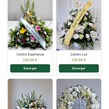
Centro Esperanza
Centro Luz
139,90
€
139,90
€
Encargar
Encargar