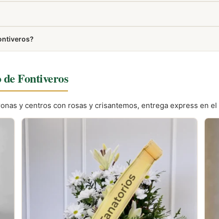
 accesos adaptados, rampas y ascensores para garantizar la comodi
esde nuestra web con entrega directa en el tanatorio.
ontiveros?
ién aparece en la sección Cómo llegar de esta misma página.
o de Fontiveros
oronas y centros con rosas y crisantemos, entrega express en el