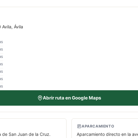
Avila, Ávila
as
as
as
as
as
as
as
Abrir ruta en Google Maps
APARCAMIENTO
a de San Juan de la Cruz.
Aparcamiento directo en la av