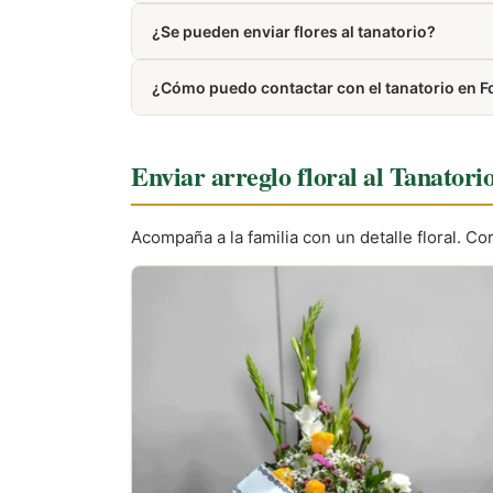
La mayoría de tanatorios modernos cuentan con
¿Se pueden enviar flores al tanatorio?
Puedes encargar coronas y centros funerarios d
¿Cómo puedo contactar con el tanatorio en F
Puedes llamar al 920 23 73 46. El número tamb
Enviar arreglo floral al Tanatori
Acompaña a la familia con un detalle floral. C