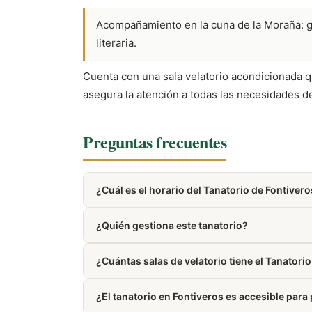
Acompañamiento en la cuna de la Moraña: ges
literaria.
Cuenta con una sala velatorio acondicionada q
asegura la atención a todas las necesidades de
Preguntas frecuentes
¿Cuál es el horario del Tanatorio de Fontiver
Presta servicio las 24 horas del día, los 7 días 
¿Quién gestiona este tanatorio?
Está gestionado por Interfunerarias.
¿Cuántas salas de velatorio tiene el Tanatori
Dispone de 1 sala de velatorio.
¿El tanatorio en Fontiveros es accesible par