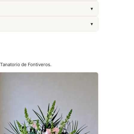
dad de todos los visitantes.
▾
▾
 Tanatorio de Fontiveros.