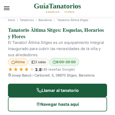
Inicio
›
Tanatorios
›
Barcelona
›
Tanatorio Àltima Sitges
Tanatorio Àltima Sitges: Esquelas, Horarios
y Flores
El Tanatori Àltima Sitges es un equipamiento integral
inaugurado para cubrir las necesidades de la villa y
sus alrededores.
Áltima
3 salas
8:00–20:00
3.8
(49 reseñas Google)
Josep Bascó i Carbonell, 5, 08870 Sitges, Barcelona
Llamar al tanatorio
Navegar hasta aquí