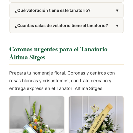
Puedes encargar coronas y centros funerarios desde
¿Qué valoración tiene este tanatorio?
▾
nuestra web con entrega directa en el tanatorio.
Cuenta con una valoración de 3.8/5 en Google
¿Cuántas salas de velatorio tiene el tanatorio?
▾
basada en 49 reseñas de usuarios.
Dispone de 4 salas de velatorio.
Coronas urgentes para el Tanatorio
Àltima Sitges
Prepara tu homenaje floral. Coronas y centros con
rosas blancas y crisantemos, con trato cercano y
entrega express en el Tanatori Àltima Sitges.