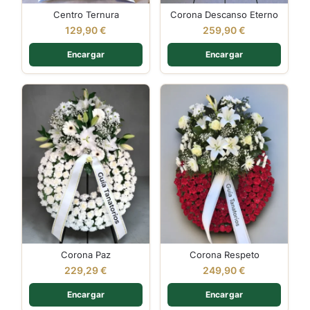
Centro Ternura
Corona Descanso Eterno
129,90
€
259,90
€
Encargar
Encargar
Corona Paz
Corona Respeto
229,29
€
249,90
€
Encargar
Encargar