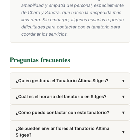
amabilidad y empatía del personal, especialmente
de Charo y Sandra, que hacen la despedida más
llevadera. Sin embargo, algunos usuarios reportan
dificultades para contactar con el tanatorio para
coordinar los servicios.
Preguntas frecuentes
¿Quién gestiona el Tanatorio Àltima Sitges?
▾
Está gestionado por Àltima.
¿Cuál es el horario del tanatorio en Sitges?
▾
Tiene horario de atención establecido.
¿Cómo puedo contactar con este tanatorio?
▾
Puedes llamar al 938 11 20 11. El número también
¿Se pueden enviar flores al Tanatorio Àltima
aparece en la sección Cómo llegar de esta misma
▾
Sitges?
página.