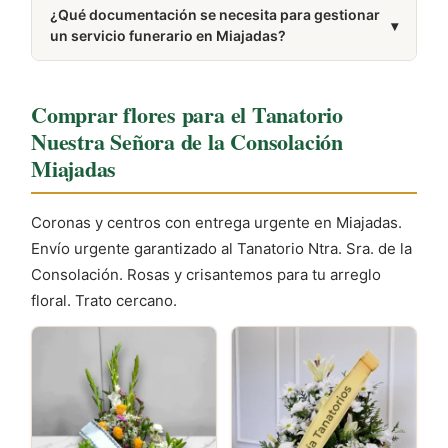
¿Qué documentación se necesita para gestionar
Consolacion.
▾
un servicio funerario en Miajadas?
Normalmente se requiere el DNI del difunto, el
certificado médico de defunción y, si existe, la póliza
Comprar flores para el Tanatorio
de seguro de decesos.
Nuestra Señora de la Consolación
Miajadas
Coronas y centros con entrega urgente en Miajadas.
Envío urgente garantizado al Tanatorio Ntra. Sra. de la
Consolación. Rosas y crisantemos para tu arreglo
floral. Trato cercano.