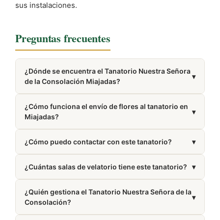
sus instalaciones.
Preguntas frecuentes
¿Dónde se encuentra el Tanatorio Nuestra Señora
▾
de la Consolación Miajadas?
Se encuentra en Miajadas, provincia de Cáceres.
¿Cómo funciona el envío de flores al tanatorio en
▾
Miajadas?
Trabajamos con floristerías de la zona de Miajadas
¿Cómo puedo contactar con este tanatorio?
▾
que elaboran y entregan tu pedido directamente en
el tanatorio.
Puedes llamar al 650 47 96 88. El número también
¿Cuántas salas de velatorio tiene este tanatorio?
▾
aparece en la sección Cómo llegar de esta misma
página.
Dispone de 3 salas de velatorio.
¿Quién gestiona el Tanatorio Nuestra Señora de la
▾
Consolación?
Está gestionado por Tanatorio Nuestra Señora De La