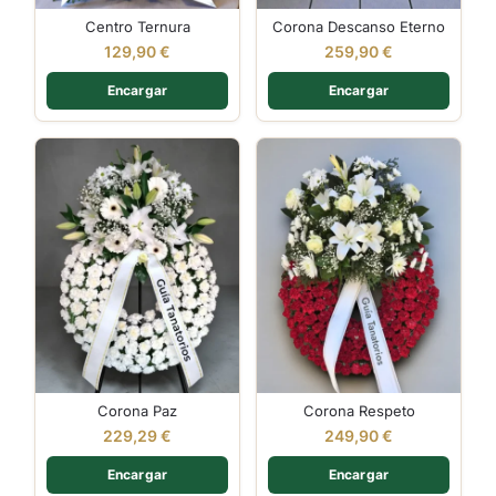
Centro Ternura
Corona Descanso Eterno
129,90
€
259,90
€
Encargar
Encargar
Corona Paz
Corona Respeto
229,29
€
249,90
€
Encargar
Encargar