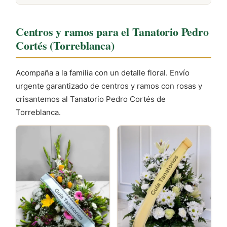
Es recomendable vestir de forma discreta y
mantener el móvil en silencio. Un breve pésame es
Centros y ramos para el Tanatorio Pedro
suficiente para mostrar tu apoyo a la familia.
Cortés (Torreblanca)
Acompaña a la familia con un detalle floral. Envío
urgente garantizado de centros y ramos con rosas y
crisantemos al Tanatorio Pedro Cortés de
Torreblanca.