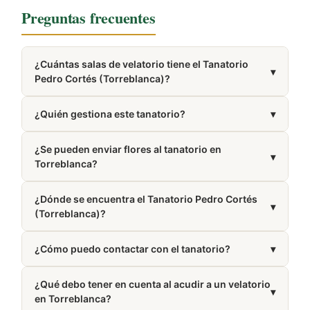
Preguntas frecuentes
¿Cuántas salas de velatorio tiene el Tanatorio
▾
Pedro Cortés (Torreblanca)?
Dispone de 2 salas de velatorio.
¿Quién gestiona este tanatorio?
▾
Está gestionado por Pedro Cortés.
¿Se pueden enviar flores al tanatorio en
▾
Torreblanca?
Sí, realizamos entregas de coronas y centros
¿Dónde se encuentra el Tanatorio Pedro Cortés
funerarios en el tanatorio. Puedes hacer tu pedido
▾
(Torreblanca)?
online de forma sencilla.
Se encuentra en Torreblanca, provincia de Castellón.
¿Cómo puedo contactar con el tanatorio?
▾
Puedes llamar al 666 50 01 11. El número también
¿Qué debo tener en cuenta al acudir a un velatorio
aparece en la sección Cómo llegar de esta misma
▾
en Torreblanca?
página.