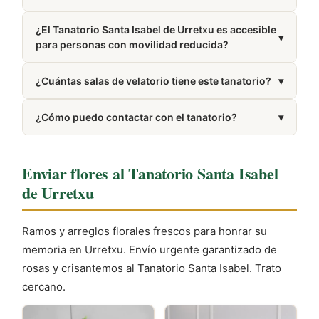
Trabajamos con floristerías de la zona de Urretxu
¿El Tanatorio Santa Isabel de Urretxu es accesible
que elaboran y entregan tu pedido directamente en
▾
para personas con movilidad reducida?
el tanatorio.
La mayoría de tanatorios modernos cuentan con
¿Cuántas salas de velatorio tiene este tanatorio?
▾
accesos adaptados, rampas y ascensores para
garantizar la comodidad de todos los visitantes.
Dispone de 3 salas de velatorio.
¿Cómo puedo contactar con el tanatorio?
▾
Puedes llamar al 943 72 43 23. El número también
aparece en la sección Cómo llegar de esta misma
Enviar flores al Tanatorio Santa Isabel
página.
de Urretxu
Ramos y arreglos florales frescos para honrar su
memoria en Urretxu. Envío urgente garantizado de
rosas y crisantemos al Tanatorio Santa Isabel. Trato
cercano.