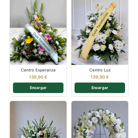
Centro Esperanza
Centro Luz
139,90
€
139,90
€
Encargar
Encargar