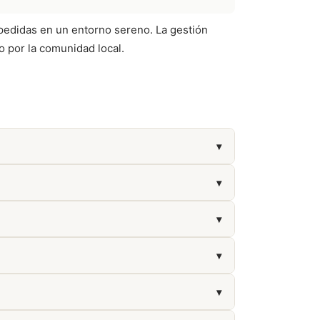
spedidas en un entorno sereno. La gestión
o por la comunidad local.
▾
de manera breve y respetuosa a los familiares.
▾
▾
▾
▾