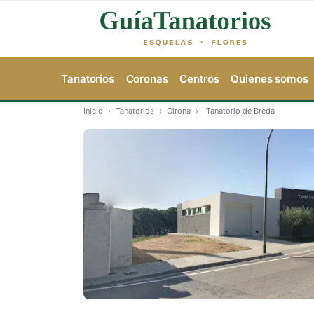
Tanatorios
Coronas
Centros
Quienes somos
Inicio
›
Tanatorios
›
Girona
›
Tanatorio de Breda