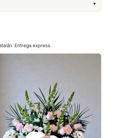
▾
seguro de decesos.
atalán. Entrega express.