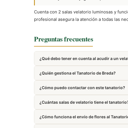
Cuenta con 2 salas velatorio luminosas y funci
profesional asegura la atención a todas las ne
Preguntas frecuentes
¿Qué debo tener en cuenta al acudir a un vela
Al asistir a un velatorio, es recomendable vesti
¿Quién gestiona el Tanatorio de Breda?
Está gestionado por Aufuce.
¿Cómo puedo contactar con este tanatorio?
Puedes llamar al 608 10 56 03. El número tamb
¿Cuántas salas de velatorio tiene el tanatorio
Dispone de 2 salas de velatorio.
¿Cómo funciona el envío de flores al Tanator
Trabajamos con floristerías de la zona de Bred