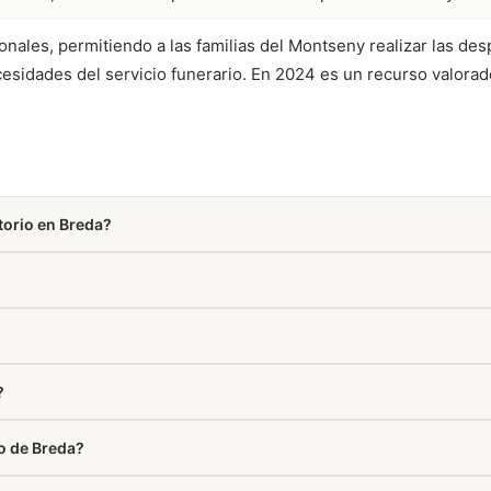
onales, permitiendo a las familias del Montseny realizar las de
cesidades del servicio funerario. En 2024 es un recurso valorad
torio en Breda?
r de forma discreta, silenciar el teléfono móvil y expresar el pésame 
ién aparece en la sección Cómo llegar de esta misma página.
?
io de Breda?
a que elaboran y entregan tu pedido directamente en el tanatorio.