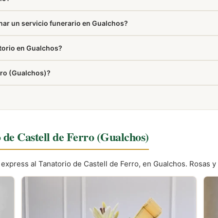
ar un servicio funerario en Gualchos?
el certificado médico de defunción. También es útil tener a mano la p
atorio en Gualchos?
er el móvil en silencio. Al dar el pésame, unas pocas palabras since
erro (Gualchos)?
én aparece en la sección Cómo llegar de esta misma página.
 de Castell de Ferro (Gualchos)
a express al Tanatorio de Castell de Ferro, en Gualchos. Rosas y