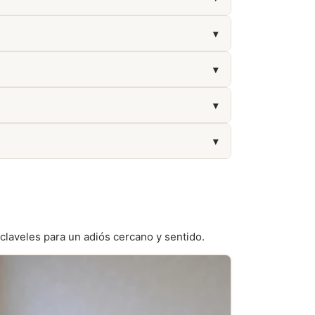
▾
óliza de seguro de decesos, si existe.
▾
ras son suficientes.
▾
▾
 claveles para un adiós cercano y sentido.