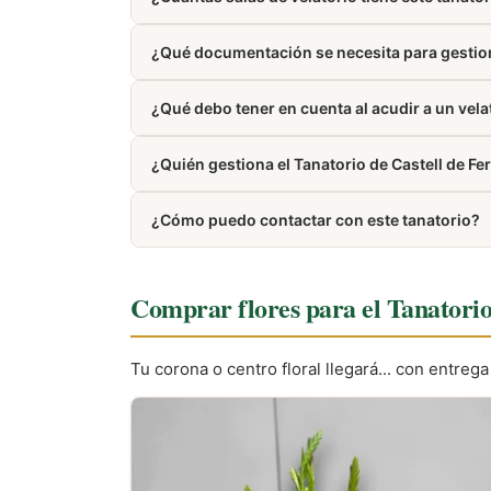
Dispone de 2 salas de velatorio.
¿Qué documentación se necesita para gestion
Generalmente, se requiere el DNI del difunto y 
¿Qué debo tener en cuenta al acudir a un vel
Es recomendable vestir de forma sobria y manten
¿Quién gestiona el Tanatorio de Castell de F
Está gestionado por Grupo ASV.
¿Cómo puedo contactar con este tanatorio?
Puedes llamar al 900 373 600. El número tambi
Comprar flores para el Tanatorio
Tu corona o centro floral llegará... con entreg