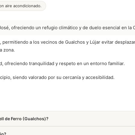
con aire acondicionado.
osé, ofreciendo un refugio climático y de duelo esencial en la 
s, permitiendo a los vecinos de Gualchos y Lújar evitar desplaz
a zona.
 ofreciendo tranquilidad y respeto en un entorno familiar.
ipio, siendo valorado por su cercanía y accesibilidad.
ell de Ferro (Gualchos)?
esde nuestra web con entrega directa en el tanatorio.
rio?