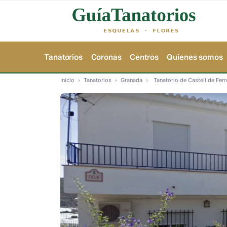
Tanatorios
Coronas
Centros
Quienes somos
Inicio
›
Tanatorios
›
Granada
›
Tanatorio de Castell de Fer