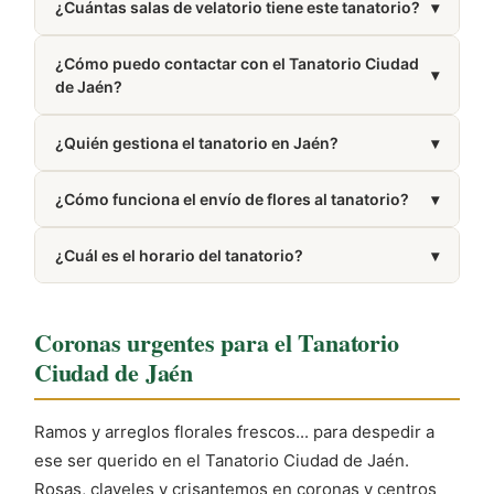
¿Cuántas salas de velatorio tiene este tanatorio?
▾
basada en 57 reseñas de usuarios.
Dispone de 9 salas de velatorio.
¿Cómo puedo contactar con el Tanatorio Ciudad
▾
de Jaén?
Puedes llamar al 953 24 99 51. El número también
¿Quién gestiona el tanatorio en Jaén?
▾
aparece en la sección Cómo llegar de esta misma
página.
Está gestionado por Albia.
¿Cómo funciona el envío de flores al tanatorio?
▾
Trabajamos con floristerías de la zona de Jaén que
¿Cuál es el horario del tanatorio?
▾
elaboran y entregan tu pedido directamente en el
tanatorio.
Presta servicio las 24 horas del día, los 7 días de la
semana.
Coronas urgentes para el Tanatorio
Ciudad de Jaén
Ramos y arreglos florales frescos... para despedir a
ese ser querido en el Tanatorio Ciudad de Jaén.
Rosas, claveles y crisantemos en coronas y centros