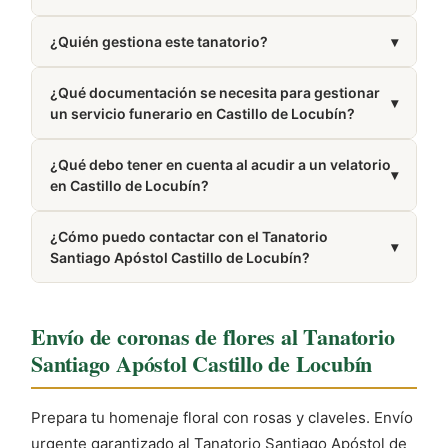
Sí, puedes encargar coronas, centros y ramos
¿Quién gestiona este tanatorio?
▾
funerarios con entrega directa en el tanatorio a
través de nuestra web.
Está gestionado por Ga&per.
¿Qué documentación se necesita para gestionar
▾
un servicio funerario en Castillo de Locubín?
Generalmente se requiere el DNI del difunto y el
¿Qué debo tener en cuenta al acudir a un velatorio
certificado médico de defunción. Si existe, también
▾
en Castillo de Locubín?
es útil presentar la póliza del seguro de decesos.
Es recomendable vestir de forma discreta, silenciar
¿Cómo puedo contactar con el Tanatorio
el teléfono móvil y ofrecer el pésame brevemente a
▾
Santiago Apóstol Castillo de Locubín?
los familiares.
Puedes llamar al 616 00 97 16. El número también
aparece en la sección Cómo llegar de esta misma
Envío de coronas de flores al Tanatorio
página.
Santiago Apóstol Castillo de Locubín
Prepara tu homenaje floral con rosas y claveles. Envío
urgente garantizado al Tanatorio Santiago Apóstol de