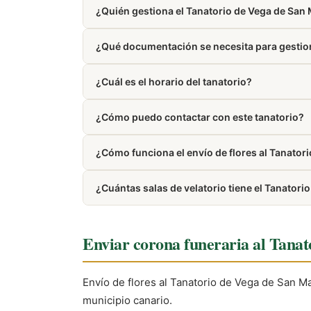
¿Quién gestiona el Tanatorio de Vega de San
Está gestionado por Funeraria San Mateo.
¿Qué documentación se necesita para gestion
Para gestionar un servicio funerario, habitualme
¿Cuál es el horario del tanatorio?
seguro de decesos, si la hay.
Presta servicio las 24 horas del día, los 7 días 
¿Cómo puedo contactar con este tanatorio?
Puedes llamar al 928661482. El número tambié
¿Cómo funciona el envío de flores al Tanator
Trabajamos con floristerías de la zona de Vega
¿Cuántas salas de velatorio tiene el Tanator
Dispone de 2 salas de velatorio.
Enviar corona funeraria al Tana
Envío de flores al Tanatorio de Vega de San M
municipio canario.