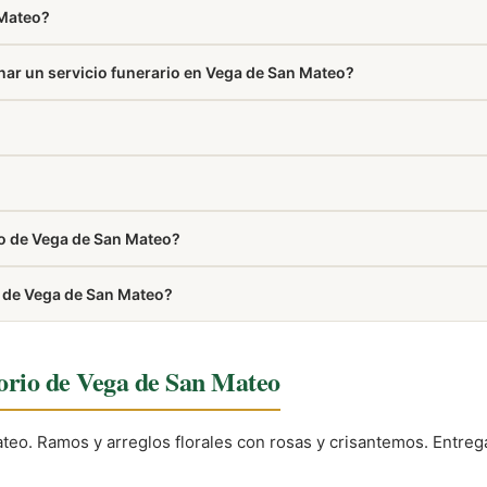
 Mateo?
ar un servicio funerario en Vega de San Mateo?
nte se requiere el DNI del difunto y el certificado médico de defunci
de la semana.
n aparece en la sección Cómo llegar de esta misma página.
io de Vega de San Mateo?
 de San Mateo que elaboran y entregan tu pedido directamente en el 
io de Vega de San Mateo?
torio de Vega de San Mateo
ateo. Ramos y arreglos florales con rosas y crisantemos. Entre