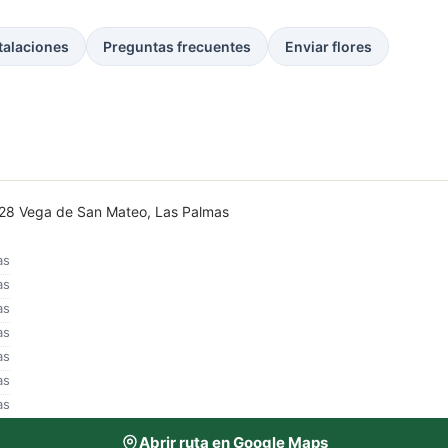
talaciones
Preguntas frecuentes
Enviar flores
35328 Vega de San Mateo, Las Palmas
as
as
as
as
as
as
as
Abrir ruta en Google Maps