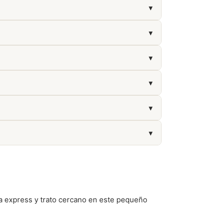
▾
▾
ón. También es útil contar con la póliza de
▾
▾
▾
tanatorio.
▾
ga express y trato cercano en este pequeño