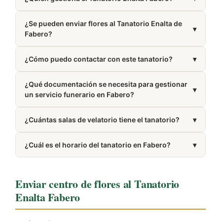
Está gestionado por Enalta.
¿Se pueden enviar flores al Tanatorio Enalta de
▾
Fabero?
Puedes encargar coronas y centros funerarios desde
¿Cómo puedo contactar con este tanatorio?
▾
nuestra web con entrega directa en el tanatorio.
Puedes llamar al 987 42 42 30. El número también
¿Qué documentación se necesita para gestionar
aparece en la sección Cómo llegar de esta misma
▾
un servicio funerario en Fabero?
página.
Normalmente se requiere el DNI del difunto y el
¿Cuántas salas de velatorio tiene el tanatorio?
▾
certificado médico de defunción.
Dispone de 2 salas de velatorio.
¿Cuál es el horario del tanatorio en Fabero?
▾
Presta servicio las 24 horas del día, los 7 días de la
semana.
Enviar centro de flores al Tanatorio
Enalta Fabero