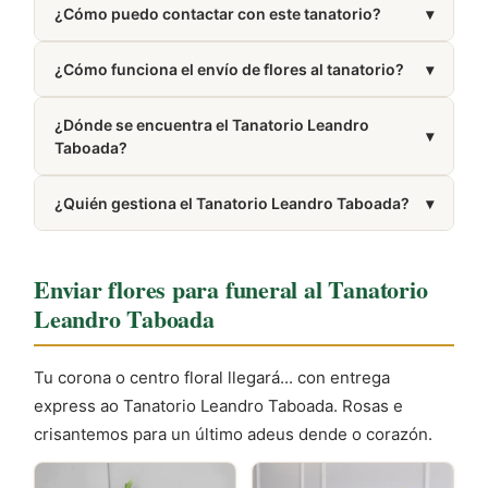
¿Cómo puedo contactar con este tanatorio?
▾
semana.
Puedes llamar al 982 37 72 58. El número también
¿Cómo funciona el envío de flores al tanatorio?
▾
aparece en la sección Cómo llegar de esta misma
página.
Trabajamos con floristerías de la zona de Taboada
¿Dónde se encuentra el Tanatorio Leandro
que elaboran y entregan tu pedido directamente en
▾
Taboada?
el tanatorio.
Se encuentra en Taboada, provincia de Lugo.
¿Quién gestiona el Tanatorio Leandro Taboada?
▾
Está gestionado por Funeraria Y Velatorio Leandro
López.
Enviar flores para funeral al Tanatorio
Leandro Taboada
Tu corona o centro floral llegará... con entrega
express ao Tanatorio Leandro Taboada. Rosas e
crisantemos para un último adeus dende o corazón.