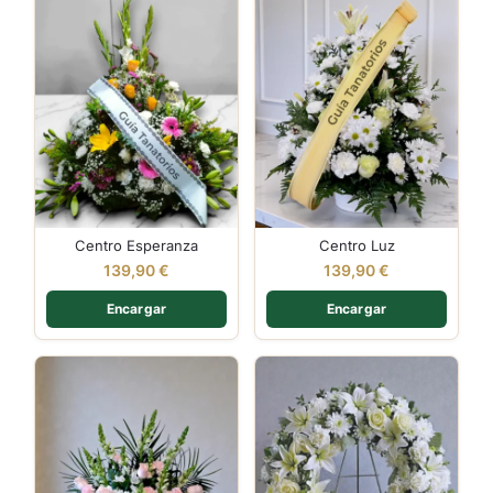
Centro Esperanza
Centro Luz
139,90
€
139,90
€
Encargar
Encargar