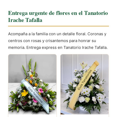
Es recomendable vestir de forma discreta y
mantener el móvil en silencio como muestra de
Entrega urgente de flores en el Tanatorio
respeto. Un breve pésame es suficiente para
Irache Tafalla
expresar tus condolencias a los familiares.
Acompaña a la familia con un detalle floral. Coronas y
centros con rosas y crisantemos para honrar su
memoria. Entrega express en Tanatorio Irache Tafalla.