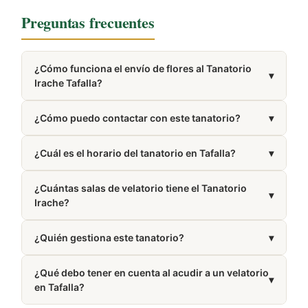
Preguntas frecuentes
¿Cómo funciona el envío de flores al Tanatorio
▾
Irache Tafalla?
Trabajamos con floristerías de la zona de Tafalla que
¿Cómo puedo contactar con este tanatorio?
▾
elaboran y entregan tu pedido directamente en el
tanatorio.
Puedes llamar al 948 70 35 84. El número también
¿Cuál es el horario del tanatorio en Tafalla?
▾
aparece en la sección Cómo llegar de esta misma
página.
Presta servicio las 24 horas del día, los 7 días de la
¿Cuántas salas de velatorio tiene el Tanatorio
semana.
▾
Irache?
Dispone de 3 salas de velatorio.
¿Quién gestiona este tanatorio?
▾
Está gestionado por Tanatorios Irache.
¿Qué debo tener en cuenta al acudir a un velatorio
▾
en Tafalla?