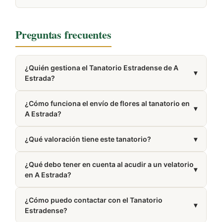
Preguntas frecuentes
¿Quién gestiona el Tanatorio Estradense de A
▾
Estrada?
Está gestionado por Albia.
¿Cómo funciona el envío de flores al tanatorio en
▾
A Estrada?
Trabajamos con floristerías de la zona de A Estrada
¿Qué valoración tiene este tanatorio?
▾
que elaboran y entregan tu pedido directamente en
el tanatorio.
Cuenta con una valoración de 3.4/5 en Google
¿Qué debo tener en cuenta al acudir a un velatorio
basada en 22 reseñas de usuarios.
▾
en A Estrada?
Es recomendable vestir de forma discreta y
¿Cómo puedo contactar con el Tanatorio
mantener el móvil en silencio como señal de respeto.
▾
Estradense?
Un breve pésame suele ser suficiente para mostrar