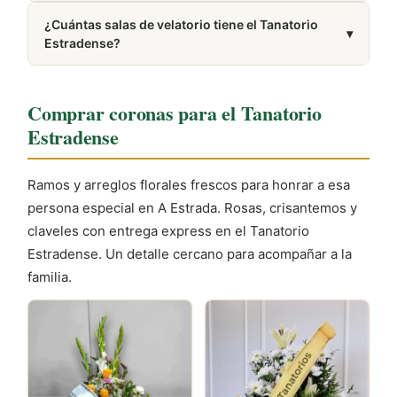
tus condolencias a la familia.
Puedes llamar al 986 57 33 90. El número también
¿Cuántas salas de velatorio tiene el Tanatorio
aparece en la sección Cómo llegar de esta misma
▾
Estradense?
página.
Dispone de 2 salas de velatorio.
Comprar coronas para el Tanatorio
Estradense
Ramos y arreglos florales frescos para honrar a esa
persona especial en A Estrada. Rosas, crisantemos y
claveles con entrega express en el Tanatorio
Estradense. Un detalle cercano para acompañar a la
familia.