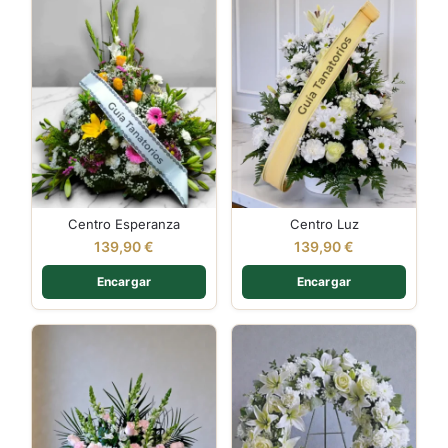
Centro Esperanza
Centro Luz
139,90
€
139,90
€
Encargar
Encargar