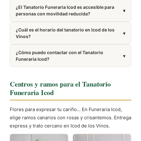
directamente en el tanatorio.
Dispone de 2 salas de velatorio.
¿El Tanatorio Funeraria Icod es accesible para
▾
personas con movilidad reducida?
La mayoría de tanatorios modernos cuentan con
¿Cuál es el horario del tanatorio en Icod de los
accesos adaptados, rampas y ascensores para
▾
Vinos?
garantizar la comodidad de todos los visitantes.
Presta servicio las 24 horas del día, los 7 días de la
¿Cómo puedo contactar con el Tanatorio
semana.
▾
Funeraria Icod?
Puedes llamar al 922 81 06 25. El número también
aparece en la sección Cómo llegar de esta misma
Centros y ramos para el Tanatorio
página.
Funeraria Icod
Flores para expresar tu cariño... En Funeraria Icod,
elige ramos canarios con rosas y crisantemos. Entrega
express y trato cercano en Icod de los Vinos.