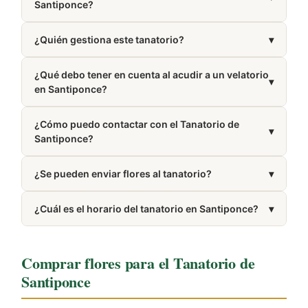
Santiponce?
Dispone de 3 salas de velatorio.
¿Quién gestiona este tanatorio?
▾
Está gestionado por Fuascen.
¿Qué debo tener en cuenta al acudir a un velatorio
▾
en Santiponce?
Es recomendable vestir de forma discreta y
¿Cómo puedo contactar con el Tanatorio de
mantener el móvil en silencio. Un breve pésame es
▾
Santiponce?
suficiente para mostrar respeto a la familia.
Puedes llamar al 954 51 27 39. El número también
¿Se pueden enviar flores al tanatorio?
▾
aparece en la sección Cómo llegar de esta misma
página.
Sí, hacemos envíos de arreglos florales al tanatorio.
¿Cuál es el horario del tanatorio en Santiponce?
▾
Elige el modelo en nuestra web y nosotros nos
encargamos de la entrega.
Presta servicio las 24 horas del día, los 7 días de la
semana.
Comprar flores para el Tanatorio de
Santiponce