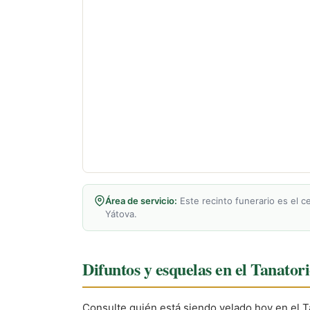
Área de servicio:
Este recinto funerario es el c
Yátova.
Difuntos y esquelas en el Tanato
Consulte quién está siendo velado hoy en el T