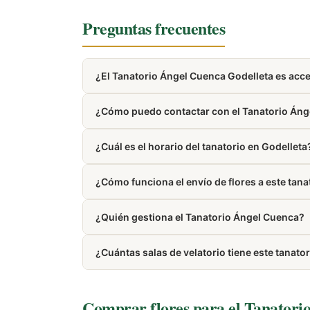
Preguntas frecuentes
¿El Tanatorio Ángel Cuenca Godelleta es acc
La mayoría de tanatorios modernos cuentan con
¿Cómo puedo contactar con el Tanatorio Áng
Puedes llamar al 654 51 68 45. El número tamb
¿Cuál es el horario del tanatorio en Godelleta
Tiene horario de atención al público establecid
¿Cómo funciona el envío de flores a este tana
Trabajamos con floristerías de la zona de Godel
¿Quién gestiona el Tanatorio Ángel Cuenca?
Está gestionado por Servicios Funerarios Ánge
¿Cuántas salas de velatorio tiene este tanato
Dispone de 2 salas de velatorio.
Comprar flores para el Tanatori