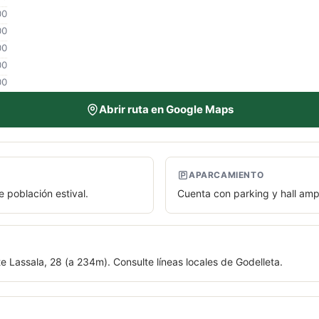
00
00
00
00
00
Abrir ruta en Google Maps
APARCAMIENTO
e población estival.
Cuenta con parking y hall amp
e Lassala, 28 (a 234m). Consulte líneas locales de Godelleta.