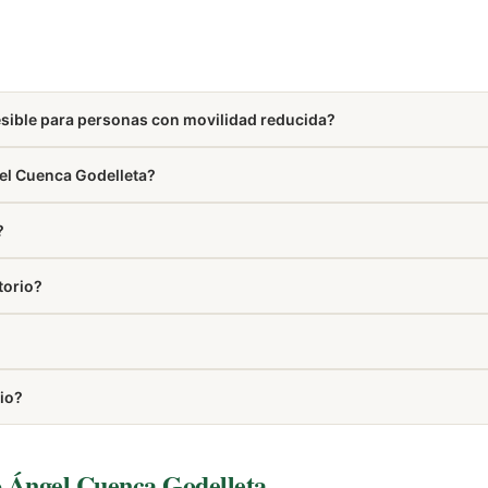
esible para personas con movilidad reducida?
 accesos adaptados, rampas y ascensores para garantizar la comodi
el Cuenca Godelleta?
ién aparece en la sección Cómo llegar de esta misma página.
?
o.
torio?
leta que elaboran y entregan tu pedido directamente en el tanatorio.
l Cuenca.
rio?
o Ángel Cuenca Godelleta