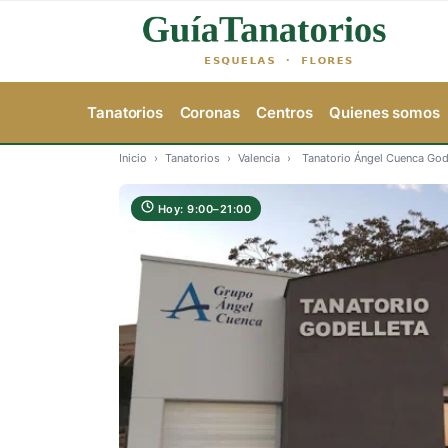
Tanatorios
Coronas
Centros
Quienes somos
Inicio
›
Tanatorios
›
Valencia
›
Tanatorio Ángel Cuenca God
Hoy: 9:00–21:00