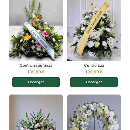
Centro Esperanza
Centro Luz
139,90
€
139,90
€
Encargar
Encargar