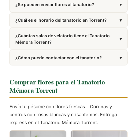
¿Se pueden enviar flores al tanatorio?
▾
basada en 65 reseñas de usuarios.
Sí, realizamos entregas de coronas y centros
¿Cuál es el horario del tanatorio en Torrent?
▾
funerarios en el tanatorio. Puedes hacer tu pedido
online de forma sencilla.
Presta servicio las 24 horas del día, los 7 días de la
¿Cuántas salas de velatorio tiene el Tanatorio
semana.
▾
Mémora Torrent?
Dispone de 4 salas de velatorio.
¿Cómo puedo contactar con el tanatorio?
▾
Puedes llamar al 963 57 81 74. El número también
aparece en la sección Cómo llegar de esta misma
Comprar flores para el Tanatorio
página.
Mémora Torrent
Envía tu pésame con flores frescas... Coronas y
centros con rosas blancas y crisantemos. Entrega
express en el Tanatorio Mémora Torrent.