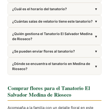
Puedes llamar al 983 72 06 20. El número también
¿Cuál es el horario del tanatorio?
▾
aparece en la sección Cómo llegar de esta misma
página.
Presta servicio las 24 horas del día, los 7 días de la
¿Cuántas salas de velatorio tiene este tanatorio?
▾
semana.
Dispone de 3 salas de velatorio.
¿Quién gestiona el Tanatorio El Salvador Medina
▾
de Rioseco?
Está gestionado por Grupo El Salvador.
¿Se pueden enviar flores al tanatorio?
▾
Sí, puedes encargar coronas, centros y ramos
¿Dónde se encuentra el tanatorio en Medina de
funerarios con entrega directa en el tanatorio a
▾
Rioseco?
través de nuestra web.
Se encuentra en Medina de Rioseco, provincia de
Valladolid.
Comprar flores para el Tanatorio El
Salvador Medina de Rioseco
Acompaña a la familia con un detalle floral en este