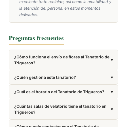
excelente trato recibido, así como la amabilidad y
la atención del personal en estos momentos
delicados.
Preguntas frecuentes
¿Cómo funciona el envío de flores al Tanatorio de
▾
Trigueros?
Trabajamos con floristerías de la zona de Trigueros
¿Quién gestiona este tanatorio?
▾
que elaboran y entregan tu pedido directamente en
el tanatorio.
Está gestionado por Enalta.
¿Cuál es el horario del Tanatorio de Trigueros?
▾
Presta servicio las 24 horas del día, los 7 días de la
¿Cuántas salas de velatorio tiene el tanatorio en
semana.
▾
Trigueros?
Dispone de 2 salas de velatorio.
¿Cómo puedo contactar con el Tanatorio de