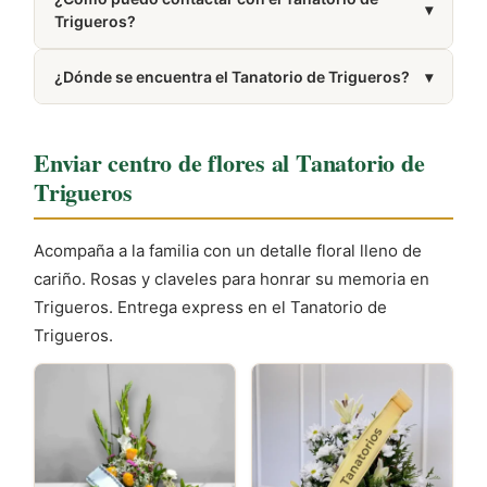
▾
Trigueros?
Puedes llamar al 959 35 66 34. El número también
¿Dónde se encuentra el Tanatorio de Trigueros?
▾
aparece en la sección Cómo llegar de esta misma
página.
Se encuentra en Trigueros, provincia de Huelva.
Enviar centro de flores al Tanatorio de
Trigueros
Acompaña a la familia con un detalle floral lleno de
cariño. Rosas y claveles para honrar su memoria en
Trigueros. Entrega express en el Tanatorio de
Trigueros.