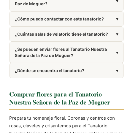
▾
Paz de Moguer?
de defunción y, en caso de existir, la póliza de
seguro de decesos.
Está gestionado por Grupo La Paz.
¿Cómo puedo contactar con este tanatorio?
▾
Puedes llamar al 959 37 08 28. El número también
¿Cuántas salas de velatorio tiene el tanatorio?
▾
aparece en la sección Cómo llegar de esta misma
página.
Dispone de 3 salas de velatorio.
¿Se pueden enviar flores al Tanatorio Nuestra
▾
Señora de la Paz de Moguer?
Sí, realizamos entregas de coronas y centros
¿Dónde se encuentra el tanatorio?
▾
funerarios en el tanatorio. Puedes hacer tu pedido
online de forma sencilla.
Se encuentra en Moguer, provincia de Huelva.
Comprar flores para el Tanatorio
Nuestra Señora de la Paz de Moguer
Prepara tu homenaje floral. Coronas y centros con
rosas, claveles y crisantemos para el Tanatorio